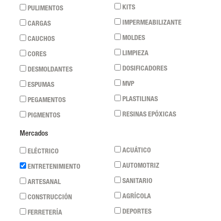
KITS
PULIMENTOS
IMPERMEABILIZANTE
CARGAS
MOLDES
CAUCHOS
LIMPIEZA
CORES
DOSIFICADORES
DESMOLDANTES
MVP
ESPUMAS
PLASTILINAS
PEGAMENTOS
RESINAS EPÓXICAS
PIGMENTOS
Mercados
ACUÁTICO
ELÉCTRICO
AUTOMOTRIZ
ENTRETENIMIENTO
SANITARIO
ARTESANAL
AGRÍCOLA
CONSTRUCCIÓN
DEPORTES
FERRETERÍA