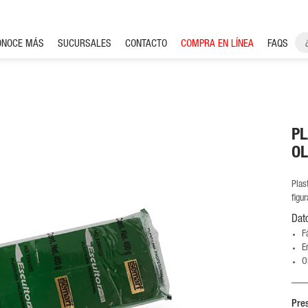
ONOCE MÁS
SUCURSALES
CONTACTO
COMPRA EN LÍNEA
FAQS
PL
OL
Plas
figu
Dat
F
E
O
Pre