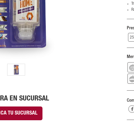
T
R
Pre
25
Mer
RA EN SUCURSAL
Com
ICA TU SUCURSAL