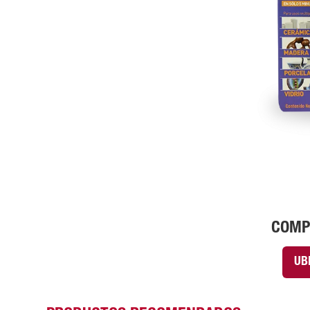
COMP
UB