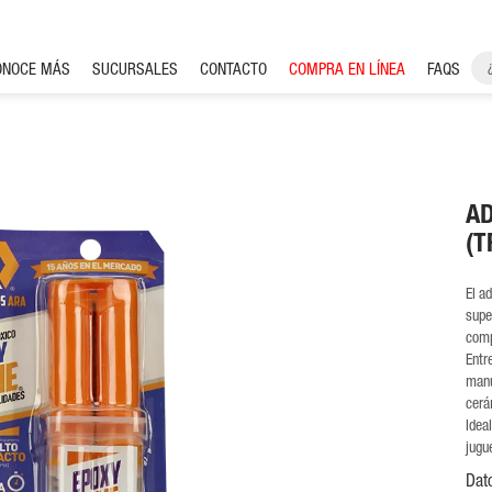
ONOCE MÁS
SUCURSALES
CONTACTO
COMPRA EN LÍNEA
FAQS
AD
(
El a
supe
comp
Entr
manu
cerá
Idea
jugu
Dat