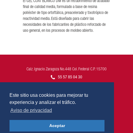
El GEL COAT BLANCO DM es un recubrimiento de acabado
final de calidad media, formulado a base de resina
poliéster de tipo ortoftálica, preacelerado y tixotrópico de
reactividad media. Está diseñado para cubrir las
necesidades de los fabricantes de plástico reforzado de
uso general, en los procesos de moldeo abierto.
Calz. Ignacio Zaragoza No.448 Col. Federal C.P. 15700
55 57 85 04 30
atencion-clientes@poliformas.mx
Este sitio usa cookies para mejorar tu
Redes Sociales
experiencia y analizar el tráfico.
Aviso de privacidad
AVISO DE PRIVACIDAD
Aceptar
TERMINOS Y CONDICIONES POLIPUNTOS